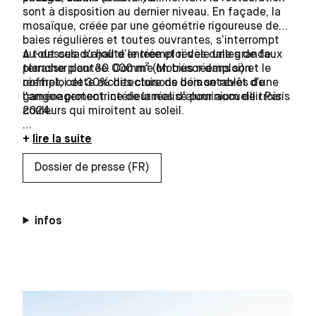
sont à disposition au dernier niveau. En façade, la
mosaïque, créée par une géométrie rigoureuse de
baies régulières et toutes ouvrantes, s’interrompt
A tout cela s'ajoute le réemploi des dalles de faux
au-dessus du hall d’entrée et révèle une grande
plancher pour 30 000 m² (Mobius réemploi) et le
terrasse plantée. Comme un trésor dans son
réemploi de 30% des cloisons démontables de
coffret, cette architecture de bois se revêt d’une
l'aménagement intérieur réalisé pour accueillir Paris
gangue protectrice de lames d’aluminium de trois
2024.
couleurs qui miroitent au soleil.
Nommé à l’Équerre d’argent 2019
lire la suite
Dossier de presse (FR)
infos