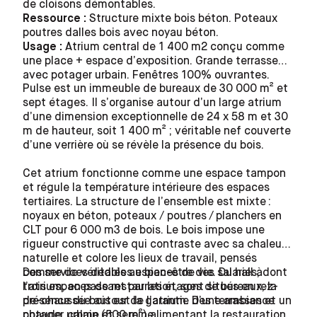
de cloisons démontables.
Ressource :
Structure mixte bois béton. Poteaux
poutres dalles bois avec noyau béton.
Usage :
Atrium central de 1 400 m2 conçu comme
une place + espace d’exposition. Grande terrasse
avec potager urbain. Fenêtres 100% ouvrantes.
Pulse est un immeuble de bureaux de 30 000 m² et
sept étages. Il s’organise autour d’un large atrium
d’une dimension exceptionnelle de 24 x 58 m et 30
m de hauteur, soit 1 400 m² ; véritable nef couverte
d’une verrière où se révèle la présence du bois.
Cet atrium fonctionne comme une espace tampon
et régule la température intérieure des espaces
tertiaires. La structure de l’ensemble est mixte :
noyaux en béton, poteaux / poutres / planchers en
CLT pour 6 000 m3 de bois. Le bois impose une
rigueur constructive qui contraste avec sa chaleur
naturelle et colore les lieux de travail, pensés
Des services dédiés au bien-être des salariés, dont
comme de véritables espaces de vie. Du hall à
trois espaces de restauration, sont situés en rez-
l’atrium, en passant par les étages de bureaux, la
de-chaussée autour de l’atrium. Des terrasses et un
présence du bois est la garantie d’une ambiance
potager urbain (500 m²) alimentant la restauration
chaude, calme et sereine.