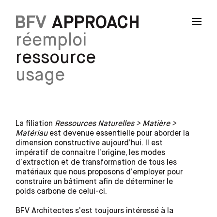
APPROACH
BFV
réemploi
ressource
usage
RESSOURCE
La filiation
Ressources Naturelles > Matière >
Matériau
est devenue essentielle pour aborder la
dimension constructive aujourd’hui. Il est
impératif de connaitre l’origine, les modes
d’extraction et de transformation de tous les
matériaux que nous proposons d’employer pour
construire un bâtiment afin de déterminer le
poids carbone de celui-ci.
BFV Architectes s’est toujours intéressé à la