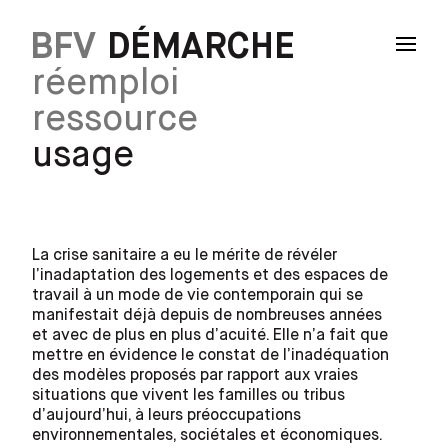
DÉMARCHE
BFV
réemploi
ressource
usage
USAGE
La crise sanitaire a eu le mérite de révéler
l’inadaptation des logements et des espaces de
travail à un mode de vie contemporain qui se
manifestait déjà depuis de nombreuses années
et avec de plus en plus d’acuité. Elle n’a fait que
mettre en évidence le constat de l’inadéquation
des modèles proposés par rapport aux vraies
situations que vivent les familles ou tribus
d’aujourd’hui, à leurs préoccupations
environnementales, sociétales et économiques.